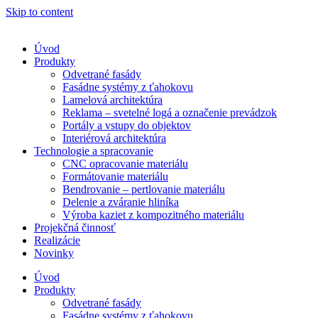
Skip to content
Úvod
Produkty
Odvetrané fasády
Fasádne systémy z ťahokovu
Lamelová architektúra
Reklama – svetelné logá a označenie prevádzok
Portály a vstupy do objektov
Interiérová architektúra
Technologie a spracovanie
CNC opracovanie materiálu
Formátovanie materiálu
Bendrovanie – pertlovanie materiálu
Delenie a zváranie hliníka
Výroba kaziet z kompozitného materiálu
Projekčná činnosť
Realizácie
Novinky
Úvod
Produkty
Odvetrané fasády
Fasádne systémy z ťahokovu