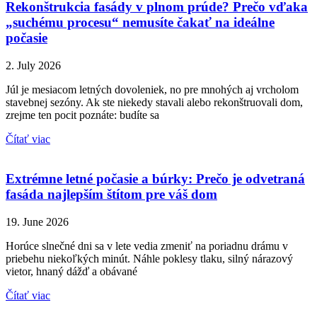
Rekonštrukcia fasády v plnom prúde? Prečo vďaka
„suchému procesu“ nemusíte čakať na ideálne
počasie
2. July 2026
Júl je mesiacom letných dovoleniek, no pre mnohých aj vrcholom
stavebnej sezóny. Ak ste niekedy stavali alebo rekonštruovali dom,
zrejme ten pocit poznáte: budíte sa
Čítať viac
Extrémne letné počasie a búrky: Prečo je odvetraná
fasáda najlepším štítom pre váš dom
19. June 2026
Horúce slnečné dni sa v lete vedia zmeniť na poriadnu drámu v
priebehu niekoľkých minút. Náhle poklesy tlaku, silný nárazový
vietor, hnaný dážď a obávané
Čítať viac