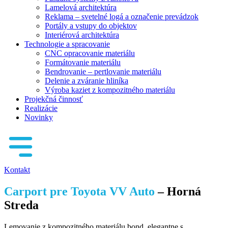
Lamelová architektúra
Reklama – svetelné logá a označenie prevádzok
Portály a vstupy do objektov
Interiérová architektúra
Technologie a spracovanie
CNC opracovanie materiálu
Formátovanie materiálu
Bendrovanie – pertlovanie materiálu
Delenie a zváranie hliníka
Výroba kaziet z kompozitného materiálu
Projekčná činnosť
Realizácie
Novinky
Kontakt
Carport pre Toyota VV Auto
– Horná
Streda
Lemovanie z kompozitného materiálu bond, elegantne s