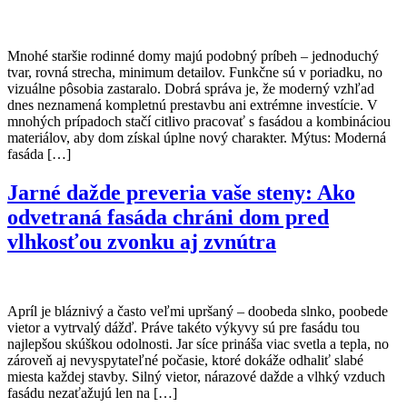
Mnohé staršie rodinné domy majú podobný príbeh – jednoduchý
tvar, rovná strecha, minimum detailov. Funkčne sú v poriadku, no
vizuálne pôsobia zastaralo. Dobrá správa je, že moderný vzhľad
dnes neznamená kompletnú prestavbu ani extrémne investície. V
mnohých prípadoch stačí citlivo pracovať s fasádou a kombináciou
materiálov, aby dom získal úplne nový charakter. Mýtus: Moderná
fasáda […]
Jarné dažde preveria vaše steny: Ako
odvetraná fasáda chráni dom pred
vlhkosťou zvonku aj zvnútra
Apríl je bláznivý a často veľmi upršaný – doobeda slnko, poobede
vietor a vytrvalý dážď. Práve takéto výkyvy sú pre fasádu tou
najlepšou skúškou odolnosti. Jar síce prináša viac svetla a tepla, no
zároveň aj nevyspytateľné počasie, ktoré dokáže odhaliť slabé
miesta každej stavby. Silný vietor, nárazové dažde a vlhký vzduch
fasádu nezaťažujú len na […]