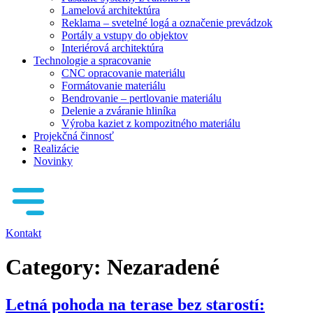
Lamelová architektúra
Reklama – svetelné logá a označenie prevádzok
Portály a vstupy do objektov
Interiérová architektúra
Technologie a spracovanie
CNC opracovanie materiálu
Formátovanie materiálu
Bendrovanie – pertlovanie materiálu
Delenie a zváranie hliníka
Výroba kaziet z kompozitného materiálu
Projekčná činnosť
Realizácie
Novinky
Kontakt
Category:
Nezaradené
Letná pohoda na terase bez starostí: