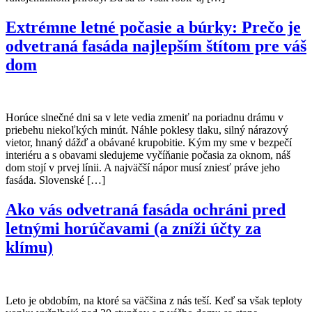
Extrémne letné počasie a búrky: Prečo je
odvetraná fasáda najlepším štítom pre váš
dom
Horúce slnečné dni sa v lete vedia zmeniť na poriadnu drámu v
priebehu niekoľkých minút. Náhle poklesy tlaku, silný nárazový
vietor, hnaný dážď a obávané krupobitie. Kým my sme v bezpečí
interiéru a s obavami sledujeme vyčíňanie počasia za oknom, náš
dom stojí v prvej línii. A najväčší nápor musí zniesť práve jeho
fasáda. Slovenské […]
Ako vás odvetraná fasáda ochráni pred
letnými horúčavami (a zníži účty za
klímu)
Leto je obdobím, na ktoré sa väčšina z nás teší. Keď sa však teploty