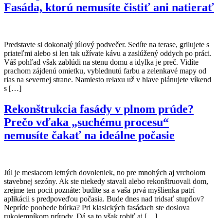
Fasáda, ktorú nemusíte čistiť ani natierať
Predstavte si dokonalý júlový podvečer. Sedíte na terase, grilujete s
priateľmi alebo si len tak užívate kávu a zaslúžený oddych po práci.
Váš pohľad však zablúdi na stenu domu a idylka je preč. Vidíte
prachom zájdenú omietku, vyblednutú farbu a zelenkavé mapy od
rias na severnej strane. Namiesto relaxu už v hlave plánujete víkend
s […]
Rekonštrukcia fasády v plnom prúde?
Prečo vďaka „suchému procesu“
nemusíte čakať na ideálne počasie
Júl je mesiacom letných dovoleniek, no pre mnohých aj vrcholom
stavebnej sezóny. Ak ste niekedy stavali alebo rekonštruovali dom,
zrejme ten pocit poznáte: budíte sa a vaša prvá myšlienka patrí
aplikácii s predpoveďou počasia. Bude dnes nad tridsať stupňov?
Nepríde poobede búrka? Pri klasických fasádach ste doslova
rukojemníkom prírody. Dá sa to však robiť aj […]