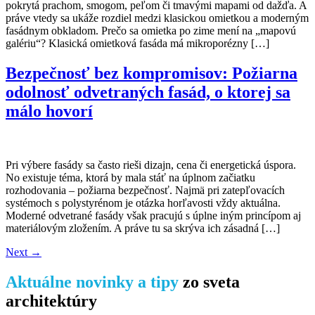
pokrytá prachom, smogom, peľom či tmavými mapami od dažďa. A
práve vtedy sa ukáže rozdiel medzi klasickou omietkou a moderným
fasádnym obkladom. Prečo sa omietka po zime mení na „mapovú
galériu“? Klasická omietková fasáda má mikroporézny […]
Bezpečnosť bez kompromisov: Požiarna
odolnosť odvetraných fasád, o ktorej sa
málo hovorí
Pri výbere fasády sa často rieši dizajn, cena či energetická úspora.
No existuje téma, ktorá by mala stáť na úplnom začiatku
rozhodovania – požiarna bezpečnosť. Najmä pri zatepľovacích
systémoch s polystyrénom je otázka horľavosti vždy aktuálna.
Moderné odvetrané fasády však pracujú s úplne iným princípom aj
materiálovým zložením. A práve tu sa skrýva ich zásadná […]
Next
→
Aktuálne novinky a tipy
zo sveta
architektúry