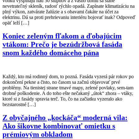
vonku vyšplhajú nad 30 stupňov a z vášho domu sa stane
nevetrateľný skleník, radosť rýchlo opadá. Zapínate klimatizáciu na
plný výkon, zatvárate žalúzie a s obavami čakáte na účet za
elektrinu. Dá sa proti prehrievaniu interiéru bojovať inak? Odpoveď
opäť leží […]
Koniec zeleným fľakom a ďobajúcim
vtákom: Prečo je bezúdržbová fasáda
snom každého domáceho pána
Každý, kto má rodinný dom, to pozná. Fasáda vyzerá pár rokov po
dokončení pekne a čisto, no časom sa začnú objavovať prvé
problémy. Na tienistej strane tmavé mapy, zelené povlaky, sem-tam
drobné poškodenie. A do toho ešte nečakaný „útok“ zhora – vtáky,
ktoré si z fasády spravia terč. To, čo na začiatku vyzeralo ako
bezstarostné […]
Z obyčajného „kockáča“ moderná vila:
Ako šikovne kombinovať omietku s
prémiovým obkladom