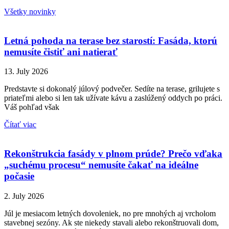
Všetky novinky
Letná pohoda na terase bez starostí: Fasáda, ktorú
nemusíte čistiť ani natierať
13. July 2026
Predstavte si dokonalý júlový podvečer. Sedíte na terase, grilujete s
priateľmi alebo si len tak užívate kávu a zaslúžený oddych po práci.
Váš pohľad však
Čítať viac
Rekonštrukcia fasády v plnom prúde? Prečo vďaka
„suchému procesu“ nemusíte čakať na ideálne
počasie
2. July 2026
Júl je mesiacom letných dovoleniek, no pre mnohých aj vrcholom
stavebnej sezóny. Ak ste niekedy stavali alebo rekonštruovali dom,