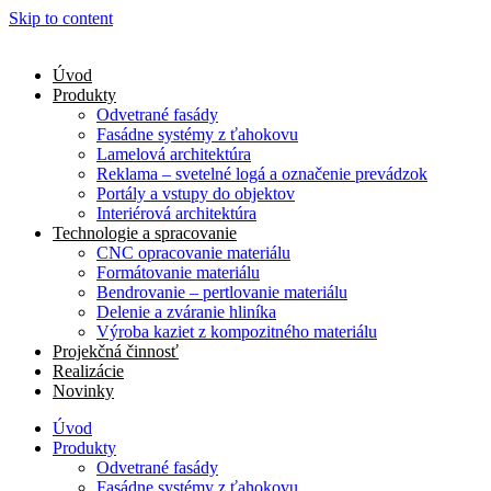
Skip to content
Úvod
Produkty
Odvetrané fasády
Fasádne systémy z ťahokovu
Lamelová architektúra
Reklama – svetelné logá a označenie prevádzok
Portály a vstupy do objektov
Interiérová architektúra
Technologie a spracovanie
CNC opracovanie materiálu
Formátovanie materiálu
Bendrovanie – pertlovanie materiálu
Delenie a zváranie hliníka
Výroba kaziet z kompozitného materiálu
Projekčná činnosť
Realizácie
Novinky
Úvod
Produkty
Odvetrané fasády
Fasádne systémy z ťahokovu