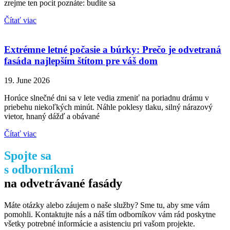
zrejme ten pocit poznáte: budíte sa
Čítať viac
Extrémne letné počasie a búrky: Prečo je odvetraná
fasáda najlepším štítom pre váš dom
19. June 2026
Horúce slnečné dni sa v lete vedia zmeniť na poriadnu drámu v
priebehu niekoľkých minút. Náhle poklesy tlaku, silný nárazový
vietor, hnaný dážď a obávané
Čítať viac
Spojte sa
s odborníkmi
na odvetrávané fasády
Máte otázky alebo záujem o naše služby? Sme tu, aby sme vám
pomohli. Kontaktujte nás a náš tím odborníkov vám rád poskytne
všetky potrebné informácie a asistenciu pri vašom projekte.