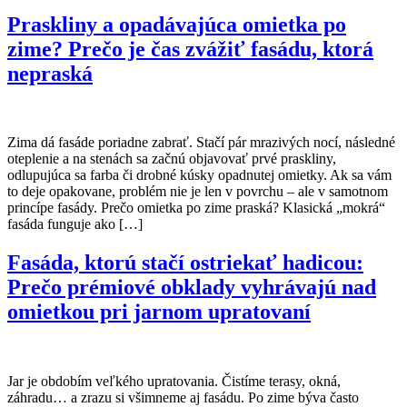
Praskliny a opadávajúca omietka po
zime? Prečo je čas zvážiť fasádu, ktorá
nepraská
Zima dá fasáde poriadne zabrať. Stačí pár mrazivých nocí, následné
oteplenie a na stenách sa začnú objavovať prvé praskliny,
odlupujúca sa farba či drobné kúsky opadnutej omietky. Ak sa vám
to deje opakovane, problém nie je len v povrchu – ale v samotnom
princípe fasády. Prečo omietka po zime praská? Klasická „mokrá“
fasáda funguje ako […]
Fasáda, ktorú stačí ostriekať hadicou:
Prečo prémiové obklady vyhrávajú nad
omietkou pri jarnom upratovaní
Jar je obdobím veľkého upratovania. Čistíme terasy, okná,
záhradu… a zrazu si všimneme aj fasádu. Po zime býva často