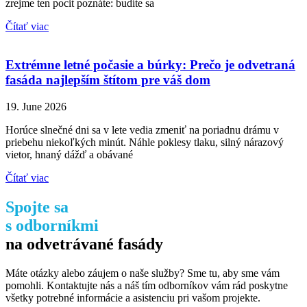
zrejme ten pocit poznáte: budíte sa
Čítať viac
Extrémne letné počasie a búrky: Prečo je odvetraná
fasáda najlepším štítom pre váš dom
19. June 2026
Horúce slnečné dni sa v lete vedia zmeniť na poriadnu drámu v
priebehu niekoľkých minút. Náhle poklesy tlaku, silný nárazový
vietor, hnaný dážď a obávané
Čítať viac
Spojte sa
s odborníkmi
na odvetrávané fasády
Máte otázky alebo záujem o naše služby? Sme tu, aby sme vám
pomohli. Kontaktujte nás a náš tím odborníkov vám rád poskytne
všetky potrebné informácie a asistenciu pri vašom projekte.