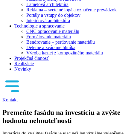
Lamelová architektúra
Reklama – svetelné logá a označenie prevádzok
Portály a vstupy do objektov
Interiérová architektúra
Technologie a spracovanie
CNC opracovanie materiálu
Formátovanie materiálu
Bendrovanie – pertlovanie materiálu
Delenie a zváranie hliníka
Výroba kaziet z kompozitného materiálu
Projekčná činnosť
Realizácie
Novinky
Kontakt
Premeňte fasádu na investíciu a zvýšte
hodnotu nehnuteľnosti
Investícia do kvalitnej fasády je viac než len vizuálne vylepšenie.