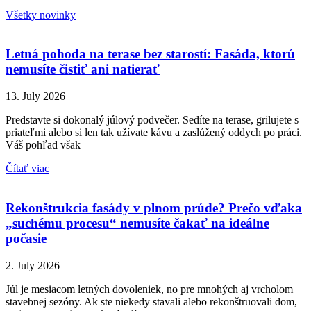
Všetky novinky
Letná pohoda na terase bez starostí: Fasáda, ktorú
nemusíte čistiť ani natierať
13. July 2026
Predstavte si dokonalý júlový podvečer. Sedíte na terase, grilujete s
priateľmi alebo si len tak užívate kávu a zaslúžený oddych po práci.
Váš pohľad však
Čítať viac
Rekonštrukcia fasády v plnom prúde? Prečo vďaka
„suchému procesu“ nemusíte čakať na ideálne
počasie
2. July 2026
Júl je mesiacom letných dovoleniek, no pre mnohých aj vrcholom
stavebnej sezóny. Ak ste niekedy stavali alebo rekonštruovali dom,