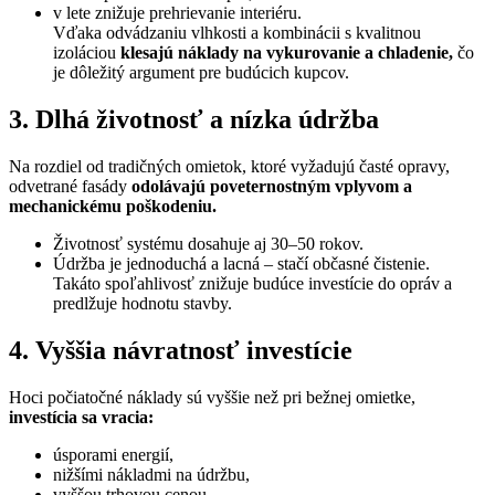
v lete znižuje prehrievanie interiéru.
Vďaka odvádzaniu vlhkosti a kombinácii s kvalitnou
izoláciou
klesajú náklady na vykurovanie a chladenie,
čo
je dôležitý argument pre budúcich kupcov.
3. Dlhá životnosť a nízka údržba
Na rozdiel od tradičných omietok, ktoré vyžadujú časté opravy,
odvetrané fasády
odolávajú poveternostným vplyvom a
mechanickému poškodeniu.
Životnosť systému dosahuje aj 30–50 rokov.
Údržba je jednoduchá a lacná – stačí občasné čistenie.
Takáto spoľahlivosť znižuje budúce investície do opráv a
predlžuje hodnotu stavby.
4. Vyššia návratnosť investície
Hoci počiatočné náklady sú vyššie než pri bežnej omietke,
investícia sa vracia:
úsporami energií,
nižšími nákladmi na údržbu,
vyššou trhovou cenou.