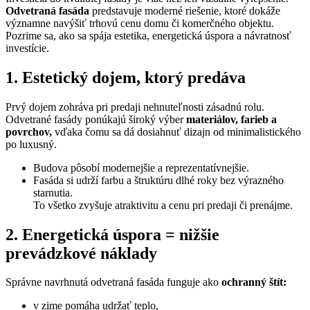
Odvetraná fasáda
predstavuje moderné riešenie, ktoré dokáže
významne navýšiť trhovú cenu domu či komerčného objektu.
Pozrime sa, ako sa spája estetika, energetická úspora a návratnosť
investície.
1. Estetický dojem, ktorý predáva
Prvý dojem zohráva pri predaji nehnuteľnosti zásadnú rolu.
Odvetrané fasády ponúkajú široký výber
materiálov, farieb a
povrchov,
vďaka čomu sa dá dosiahnuť dizajn od minimalistického
po luxusný.
Budova pôsobí modernejšie a reprezentatívnejšie.
Fasáda si udrží farbu a štruktúru dlhé roky bez výrazného
starnutia.
To všetko zvyšuje atraktivitu a cenu pri predaji či prenájme.
2. Energetická úspora = nižšie
prevádzkové náklady
Správne navrhnutá odvetraná fasáda funguje ako
ochranný štít:
v zime pomáha udržať teplo,