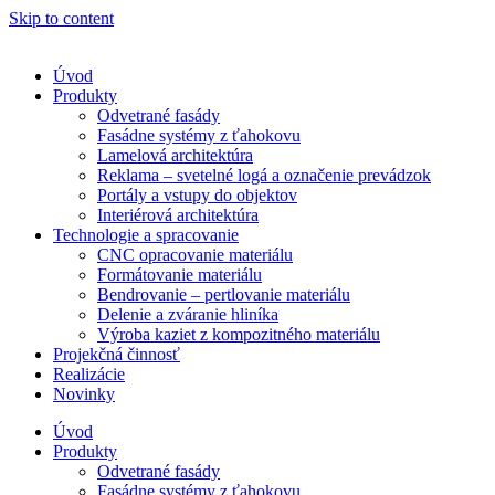
Skip to content
Úvod
Produkty
Odvetrané fasády
Fasádne systémy z ťahokovu
Lamelová architektúra
Reklama – svetelné logá a označenie prevádzok
Portály a vstupy do objektov
Interiérová architektúra
Technologie a spracovanie
CNC opracovanie materiálu
Formátovanie materiálu
Bendrovanie – pertlovanie materiálu
Delenie a zváranie hliníka
Výroba kaziet z kompozitného materiálu
Projekčná činnosť
Realizácie
Novinky
Úvod
Produkty
Odvetrané fasády
Fasádne systémy z ťahokovu